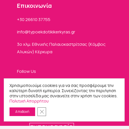
Eπικοινωνία
+30 26610 37755
info
typoekdotikikerkyras
gr
3ο χλμ. Εθνικής Παλαιοκαστρίτσας (Kόμβος
Αλυκών) Κέρκυρα
Follow Us
Χρησιμοποιούμε cookies για να σας προσφέρουμε την
καλύτερη δυνατή εμπειρία. Συνεχίζοντας την περιήγηση
στην ιστοσελίδα μας συναινείτε στην χρήση των cookies.
Πολιτική Απορρήτου
Κλείσιμο του Cookie banner για το GDPR
Αποδοχή