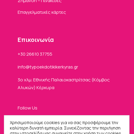
Σήμανση – Πινακίδες
Επαγγελματικές κάρτες
Eπικοινωνία
+30 26610 37755
info
typoekdotikikerkyras
gr
3ο χλμ. Εθνικής Παλαιοκαστρίτσας (Kόμβος
Αλυκών) Κέρκυρα
Follow Us
Χρησιμοποιούμε cookies για να σας προσφέρουμε την
καλύτερη δυνατή εμπειρία. Συνεχίζοντας την περιήγηση
στην ιστοσελίδα μας συναινείτε στην χρήση των cookies.