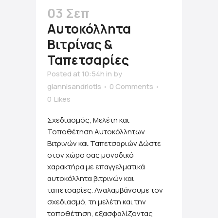
03 Σεπ
Αυτοκόλλητα
Βιτρίνας &
Ταπετσαρίες
Posted at 10:54h
in
by
giannisandriotis
0 Comments
0
Likes
Σχεδιασμός, Μελέτη και
Τοποθέτηση Αυτοκόλλητων
Βιτρινών και Ταπετσαριών Δώστε
στον χώρο σας μοναδικό
χαρακτήρα με επαγγελματικά
αυτοκόλλητα βιτρινών και
ταπετσαρίες. Αναλαμβάνουμε τον
σχεδιασμό, τη μελέτη και την
τοποθέτηση, εξασφαλίζοντας