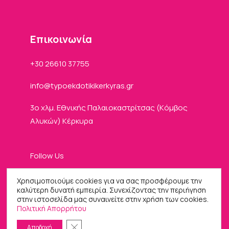
Eπικοινωνία
+30 26610 37755
info
typoekdotikikerkyras
gr
3ο χλμ. Εθνικής Παλαιοκαστρίτσας (Kόμβος
Αλυκών) Κέρκυρα
Follow Us
Χρησιμοποιούμε cookies για να σας προσφέρουμε την
καλύτερη δυνατή εμπειρία. Συνεχίζοντας την περιήγηση
στην ιστοσελίδα μας συναινείτε στην χρήση των cookies.
Πολιτική Απορρήτου
Κλείσιμο του Cookie banner για το GDPR
Αποδοχή