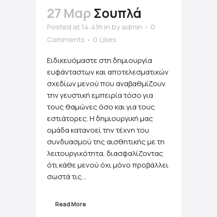
27 Μαρ
Σουπλά
Posted at 14:41h
in
by
admin
0
Comments
0
Likes
Ειδικευόμαστε στη δημιουργία
ευφάνταστων και αποτελεσματικών
σχεδίων μενού που αναβαθμίζουν
την γευστική εμπειρία τόσο για
τους θαμώνες όσο και για τους
εστιάτορες. Η δημιουργική μας
ομάδα κατανοεί την τέχνη του
συνδυασμού της αισθητικής με τη
λειτουργικότητα, διασφαλίζοντας
ότι κάθε μενού όχι μόνο προβάλλει
σωστά τις...
Read More