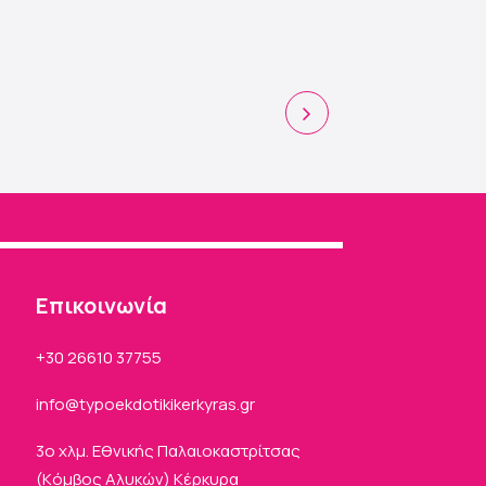
Eπικοινωνία
+30 26610 37755
info
typoekdotikikerkyras
gr
3ο χλμ. Εθνικής Παλαιοκαστρίτσας
(Kόμβος Αλυκών) Κέρκυρα